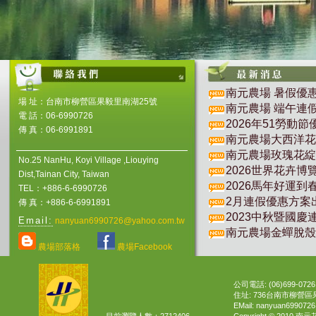
南元農場 暑假優
場 址：台南市柳營區果毅里南湖25號
南元農場 端午連
電 話：06-6990726
2026年51勞動
傳 真：06-6991891
南元農場大西洋花
南元農場玫瑰花綻
No.25 NanHu, Koyi Village ,Liouying
2026世界花卉博
Dist,Tainan City, Taiwan
2026馬年好運到
TEL：+886-6-6990726
2月連假優惠方案
傳 真：+886-6-6991891
2023中秋暨國慶
Email:
nanyuan6990726@yahoo.com.tw
南元農場金蟬脫殼
農場部落格
農場Facebook
公司電話: (06)699-0726
住址: 736台南市柳營區
EMail:
nanyuan699072