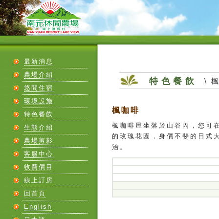
最新消息
農場介紹
特色餐飲
\ 
悠閒住宿
環境設施
楓咖啡
特色餐飲
楓咖啡屋坐落於山谷內，您可
生態介紹
的玫瑰花園，身價不斐的日式
農場剪影
治。
客服中心
收費價目
線上訂房
回首頁
English